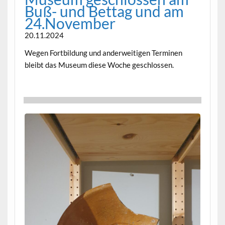
Buß- und Bet­tag und am
24.November
20.11.2024
Wegen Fort­bil­dung und ander­weit­i­gen Ter­mi­nen
bleibt das Muse­um diese Woche geschlossen.