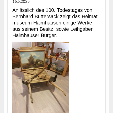
16.5.2025
Anlässlich des 100. Todestages von
Bern­hard But­ter­sack zeigt das Heimat­
mu­se­um Haimhausen einige Werke
aus seinem Besitz, sowie Lei­h­gaben
Haimhauser Bürger.