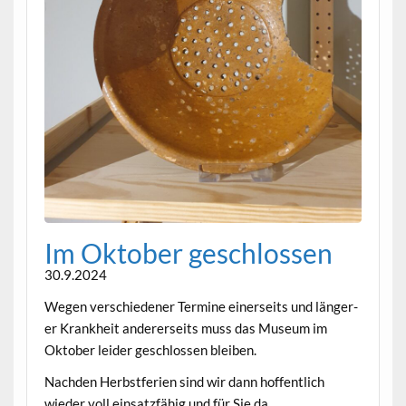
Im Okto­ber geschlossen
30.9.2024
Wegen ver­schieden­er Ter­mine ein­er­seits und län­ger­
er Krankheit ander­er­seits muss das Muse­um im
Okto­ber lei­der geschlossen bleiben.
Nach­den Herb­st­fe­rien sind wir dann hof­fentlich
wieder voll ein­satzfähig und für Sie da.