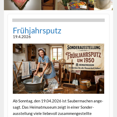
Früh­jahrsputz
19.4.2026
Ab Son­ntag, den 19.04.2026 ist Sauber­ma­chen ange­
sagt. Das Heimat­mu­se­um zeigt in ein­er Son­der­
ausstel­lung viele liebevoll zusam­mengestellte