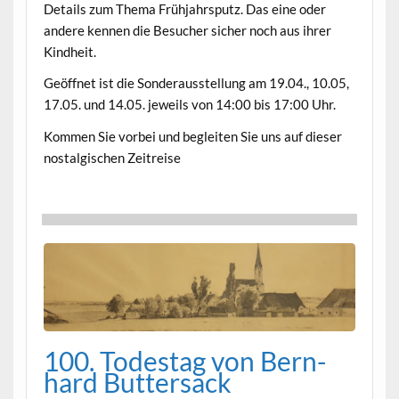
Details zum The­ma Früh­jahrsputz. Das eine oder
andere ken­nen die Besuch­er sich­er noch aus ihrer
Kindheit.
Geöffnet ist die Son­der­ausstel­lung am 19.04., 10.05,
17.05. und 14.05. jew­eils von 14:00 bis 17:00 Uhr.
Kom­men Sie vor­bei und begleit­en Sie uns auf dieser
nos­tal­gis­chen Zeitreise
100. Todestag von Bern­
hard But­ter­sack