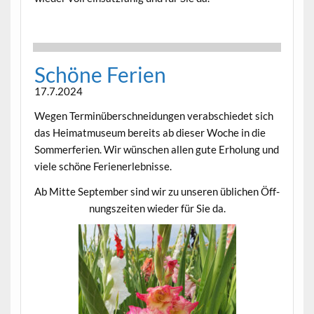
Schöne Ferien
17.7.2024
Wegen Ter­minüber­schnei­dun­gen ver­ab­schiedet sich
das Heimat­mu­se­um bere­its ab dieser Woche in die
Som­mer­fe­rien. Wir wün­schen allen gute Erhol­ung und
viele schöne Ferienerlebnisse.
Ab Mitte Sep­tem­ber sind wir zu unseren üblichen Öff­
nungszeit­en wieder für Sie da.