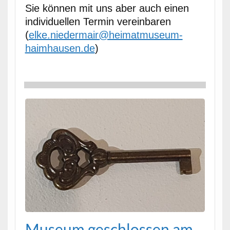
Sie kön­nen mit uns aber auch einen
indi­vidu­ellen Ter­min vere­in­baren
(
elke.niedermair@heimatmuseum-
haimhausen.de
)
Muse­um geschlossen am