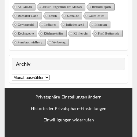
An Guadn
Ausstellungsstück des Monats
Bründlkapelle
Dachauer Land
Ferien
Gemälde
Geschichten
Gewinnspiel
Indianer
Inflationsgeld
Inhausen
Kochrezepte
Küchenschätze
Kühlewein
Prof. Buttersack
Sonderausstellung
Vorlesetag
Archiv
Archiv
Privatsphäre-Einstellungen ändern
Historie der Privatsphäre-Einstellungen
Einwilligungen widerrufen