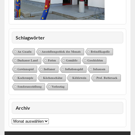
Schlagwörter
An Guadn
Ausstellungsstück des Monats
Bründlkapelle
Dachauer Land
Ferien
Gemälde
Geschichten
Gewinnspiel
Indianer
Inflationsgeld
Inhausen
Kochrezepte
Küchenschätze
Kühlewein
Prof. Buttersack
Sonderausstellung
Vorlesetag
Archiv
Archiv