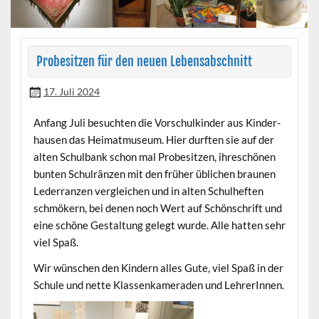
Probesitzen für den neuen Lebensabschnitt
17. Juli 2024
Anfang Juli besucht­en die Vorschulkinder aus Kinder­
hausen das Heimat­mu­se­um. Hier durften sie auf der
alten Schul­bank schon mal Probe­sitzen, ihreschö­nen
bun­ten Schul­ränzen mit den früher üblichen braunen
Led­er­ranzen ver­gle­ichen und in alten Schul­heften
schmök­ern, bei denen noch Wert auf Schön­schrift und
eine schöne Gestal­tung gelegt wurde. Alle hat­ten sehr
viel Spaß.
Wir wün­schen den Kindern alles Gute, viel Spaß in der
Schule und nette Klassenkam­er­aden und LehrerInnen.