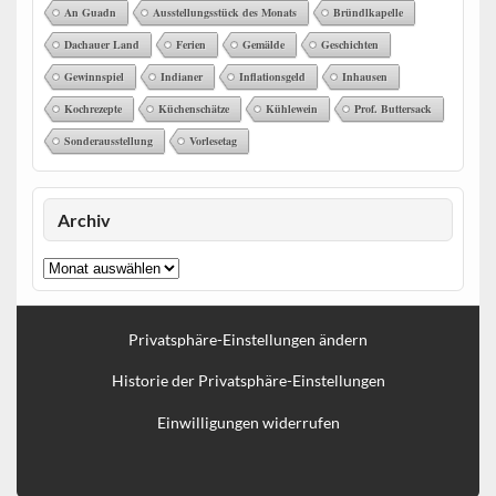
An Guadn
Ausstellungsstück des Monats
Bründlkapelle
Dachauer Land
Ferien
Gemälde
Geschichten
Gewinnspiel
Indianer
Inflationsgeld
Inhausen
Kochrezepte
Küchenschätze
Kühlewein
Prof. Buttersack
Sonderausstellung
Vorlesetag
Archiv
Archiv
Privatsphäre-Einstellungen ändern
Historie der Privatsphäre-Einstellungen
Einwilligungen widerrufen