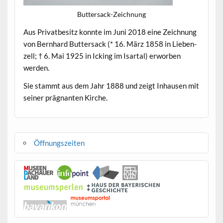
But­ter­sack-Zeich­nung
Aus Pri­vatbe­sitz kon­nte im Juni 2018 eine Zeich­nung
von Bern­hard But­ter­sack (* 16. März 1858 in Lieben­
zell; † 6. Mai 1925 in Ick­ing im Isar­tal) erwor­ben
werden.
Sie stammt aus dem Jahr 1888 und zeigt Inhausen mit
sein­er präg­nan­ten Kirche.
Öffnungszeiten