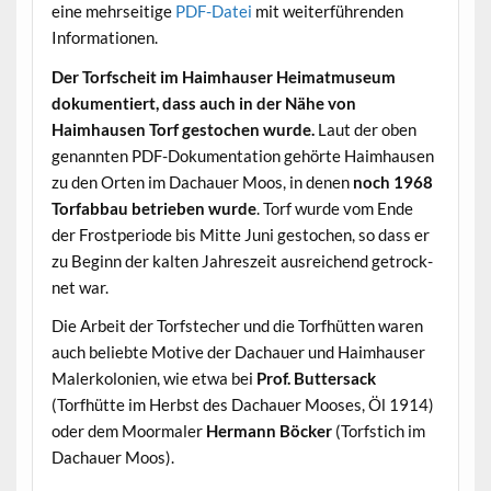
eine mehr­seit­ige
PDF-Datei
mit weit­er­führen­den
Informationen.
Der Torf­scheit im Haimhauser Heimat­mu­se­um
doku­men­tiert, dass auch in der Nähe von
Haimhausen Torf gestochen wurde.
Laut der oben
genan­nten PDF-Doku­men­ta­tion gehörte Haimhausen
zu den Orten im Dachauer Moos, in denen
noch 1968
Tor­fab­bau betrieben wurde
. Torf wurde vom Ende
der Frost­pe­ri­ode bis Mitte Juni gestochen, so dass er
zu Beginn der kalten Jahreszeit aus­re­ichend getrock­
net war.
Die Arbeit der Torf­stech­er und die Torfhüt­ten waren
auch beliebte Motive der Dachauer und Haimhauser
Malerkolonien, wie etwa bei
Prof. But­ter­sack
(Torfhütte im Herb­st des Dachauer Moos­es, Öl 1914)
oder dem Moor­maler
Her­mann Böck­er
(Torf­s­tich im
Dachauer Moos).