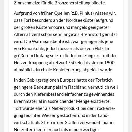
Zinnschmelze für die Bronze­herstel­lung bildete.
Auf­grund von frühen Quellen (z.B. Plin­ius) wis­sen wir,
dass Torf beson­ders an der Nord­seeküste (auf­grund
der großen Küsten­moore und man­gels geeigneter
Alter­na­tiv­en) schon sehr lange als Brennstoff genutzt
wird. Die Wärmeaus­beute ist zwar geringer als jene
von Braunkohle, jedoch bess­er als die von Holz. In
größerem Umfang set­zte die Torfnutzung erst mit der
Holzverk­nap­pung ab etwa 1750 ein, bis sie um 1900
allmäh­lich durch die Kohle­feuerung abgelöst wurde.
In den Gebirgsre­gio­nen Europas hat­te der Torf­s­tich
gerin­gere Bedeu­tung als im Flach­land, ver­mut­lich weil
durch den Kiefernbe­stand ein­fach­er zu gewin­nen­des
Bren­n­ma­te­r­i­al in aus­re­ichen­der Menge existierte.
Torf wurde eher als Neben­pro­dukt bei der Trock­en­le­
gung feuchter Wiesen gestochen und in der Land­
wirtschaft als Streu in den Ställen ver­wen­det; nur in
Notzeit­en diente er auch als min­der­w­er­tiger