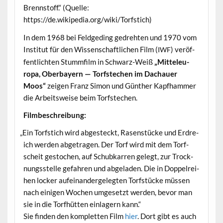
Brennstoff.“ (Quelle:
https://de.wikipedia.org/wiki/Torfstich)
In dem 1968 bei Feldged­ing gedreht­en und 1970 vom
Insti­tut für den Wis­senschaftlichen Film (
) veröf­
IWF
fentlicht­en Stumm­film in Schwarz-Weiß
„Mit­teleu­
ropa, Ober­bay­ern — Torf­stechen im Dachauer
Moos“
zeigen Franz Simon und Gün­ther Kapfham­mer
die Arbeitsweise beim Torfstechen.
Filmbeschrei­bung:
„
Ein Torf­s­tich wird abgesteckt, Rasen­stücke und Erdre­
ich wer­den abge­tra­gen. Der Torf wird mit dem Torf­
scheit gestochen, auf Schubkar­ren gelegt, zur Trock­
nungsstelle gefahren und abge­laden. Die in Dop­pel­rei­
hen lock­er aufeinan­dergelegten Torf­stücke müssen
nach eini­gen Wochen umge­set­zt wer­den, bevor man
sie in die Torfhüt­ten ein­lagern kann.“
Sie find­en den kom­plet­ten Film
hier
. Dort gibt es auch