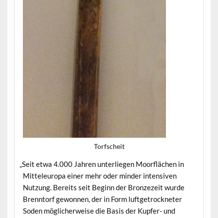
Torf­scheit
„
Seit etwa 4.000 Jahren unter­liegen Moor­flächen in
Mit­teleu­ropa ein­er mehr oder min­der inten­siv­en
Nutzung. Bere­its seit Beginn der Bronzezeit wurde
Bren­ntorf gewon­nen, der in Form luft­getrock­neter
Soden möglicher­weise die Basis der Kupfer- und