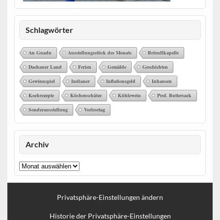
Schlagwörter
An Guadn
Ausstellungsstück des Monats
Bründlkapelle
Dachauer Land
Ferien
Gemälde
Geschichten
Gewinnspiel
Indianer
Inflationsgeld
Inhausen
Kochrezepte
Küchenschätze
Kühlewein
Prof. Buttersack
Sonderausstellung
Vorlesetag
Archiv
Archiv
Privatsphäre-Einstellungen ändern
Historie der Privatsphäre-Einstellungen