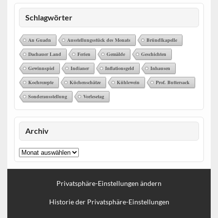
Schlagwörter
An Guadn
Ausstellungsstück des Monats
Bründlkapelle
Dachauer Land
Ferien
Gemälde
Geschichten
Gewinnspiel
Indianer
Inflationsgeld
Inhausen
Kochrezepte
Küchenschätze
Kühlewein
Prof. Buttersack
Sonderausstellung
Vorlesetag
Archiv
Archiv
Privatsphäre-Einstellungen ändern
Historie der Privatsphäre-Einstellungen