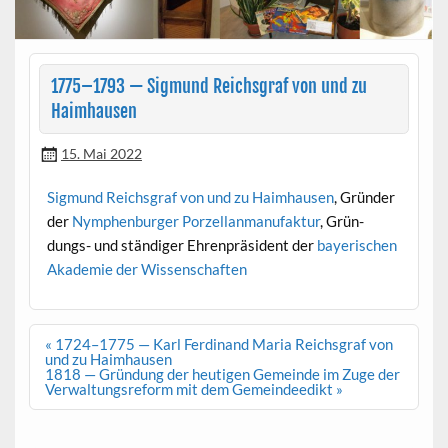
1775–1793 — Sigmund Reichsgraf von und zu
Haimhausen
15. Mai 2022
Sig­mund Reichs­graf von und zu Haimhausen
, Grün­der
der
Nymphen­burg­er Porzel­lan­man­u­fak­tur
, Grün­
dungs- und ständi­ger Ehren­präsi­dent der
bay­erischen
Akademie der Wissenschaften
Beitragsnavigation
« 1724–1775 — Karl Ferdinand Maria Reichsgraf von
und zu Haimhausen
1818 — Gründung der heutigen Gemeinde im Zuge der
Verwaltungsreform mit dem Gemeindeedikt »