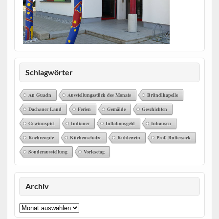
Schlagwörter
An Guadn
Ausstellungsstück des Monats
Bründlkapelle
Dachauer Land
Ferien
Gemälde
Geschichten
Gewinnspiel
Indianer
Inflationsgeld
Inhausen
Kochrezepte
Küchenschätze
Kühlewein
Prof. Buttersack
Sonderausstellung
Vorlesetag
Archiv
Archiv