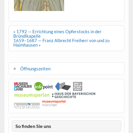
Beitragsnavigation
« 1792 — Errichtung eines Opferstocks in der
Bründlkapelle
1659–1687 — Franz Albrecht Freiherr von und zu
Haimhausen »
Öffnungszeiten
So finden Sie uns