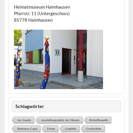
Heimatmuseum Haimhausen
Pfarrstr. 11 (Untergeschoss)
85778 Haimhausen
Schlagwörter
An Guadn
Ausstellungsstück des Monats
Bründlkapelle
Dachauer Land
Ferien
Gemälde
Geschichten