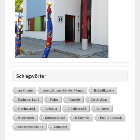
Schlagwörter
An Guadn
Ausstellungsstück des Monats
Bründlkapelle
Dachauer Land
Ferien
Gemälde
Geschichten
Gewinnspiel
Indianer
Inflationsgeld
Inhausen
Kochrezepte
Küchenschätze
Kühlewein
Prof. Buttersack
Sonderausstellung
Vorlesetag