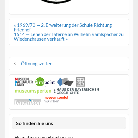
Beitragsnavigation
« 1969/70 — 2. Erweiterung der Schule Richtung
Friedhof
1514 — Lehen der Taferne an Wilhelm Ramlspacher zu
Wiedenzhausen verkauft »
Öffnungszeiten
So finden Sie uns
Heimatmuseum Haimhausen