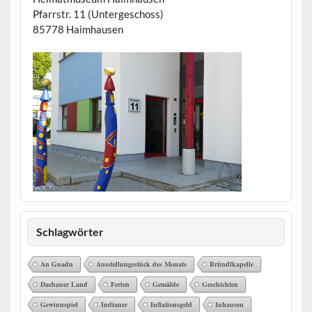
Pfarrstr. 11 (Untergeschoss)
85778 Haimhausen
Schlagwörter
An Guadn
Ausstellungsstück des Monats
Bründlkapelle
Dachauer Land
Ferien
Gemälde
Geschichten
Gewinnspiel
Indianer
Inflationsgeld
Inhausen