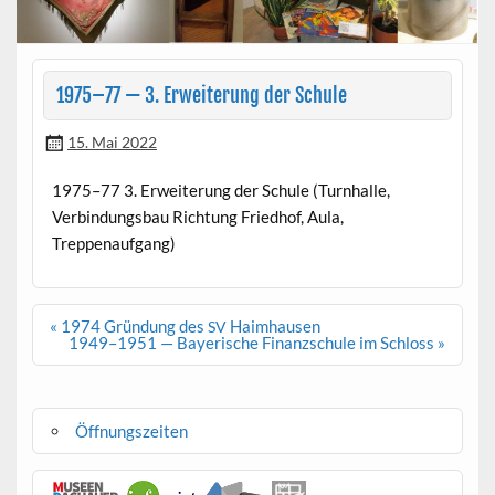
1975–77 — 3. Erweiterung der Schule
15. Mai 2022
1975–77 3. Erweiterung der Schule (Turn­halle,
Verbindungs­bau Rich­tung Fried­hof, Aula,
Treppenaufgang)
Beitragsnavigation
« 1974 Gründung des
Haimhausen
SV
1949–1951 — Bayerische Finanzschule im Schloss »
Öffnungszeiten