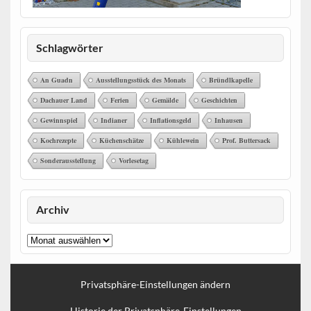
Schlagwörter
An Guadn
Ausstellungsstück des Monats
Bründlkapelle
Dachauer Land
Ferien
Gemälde
Geschichten
Gewinnspiel
Indianer
Inflationsgeld
Inhausen
Kochrezepte
Küchenschätze
Kühlewein
Prof. Buttersack
Sonderausstellung
Vorlesetag
Archiv
Archiv
Privatsphäre-Einstellungen ändern
Historie der Privatsphäre-Einstellungen