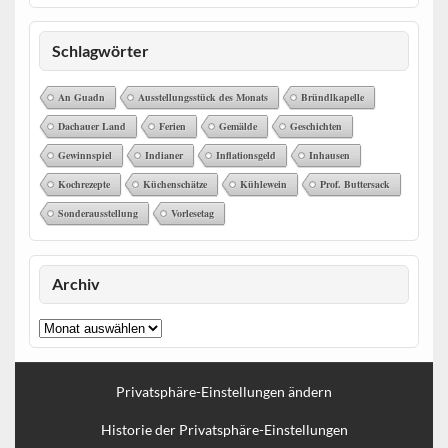
Schlagwörter
An Guadn
Ausstellungsstück des Monats
Bründlkapelle
Dachauer Land
Ferien
Gemälde
Geschichten
Gewinnspiel
Indianer
Inflationsgeld
Inhausen
Kochrezepte
Küchenschätze
Kühlewein
Prof. Buttersack
Sonderausstellung
Vorlesetag
Archiv
Archiv
Privatsphäre-Einstellungen ändern
Historie der Privatsphäre-Einstellungen