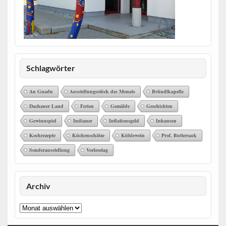
Schlagwörter
An Guadn
Ausstellungsstück des Monats
Bründlkapelle
Dachauer Land
Ferien
Gemälde
Geschichten
Gewinnspiel
Indianer
Inflationsgeld
Inhausen
Kochrezepte
Küchenschätze
Kühlewein
Prof. Buttersack
Sonderausstellung
Vorlesetag
Archiv
Archiv