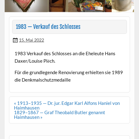
1983 — Verkauf des Schlosses
15. Mai 2022
1983 Verkauf des Schloss­es an die Eheleute Hans
Daxer/Louise Pi
ch.
ë
Für die grundle­gende Ren­ovierung erhiel­ten sie 1989
die Denkmalschutzmedaille
Beitragsnavigation
« 1913–1935 — Dr. jur. Edgar Karl Alfons Haniel von
Haimhausen
1829–1867 — Graf Theobald Butler genannt
Haimhausen »