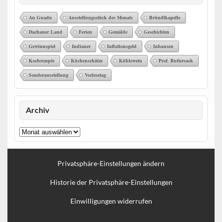
An Guadn
Ausstellungsstück des Monats
Bründlkapelle
Dachauer Land
Ferien
Gemälde
Geschichten
Gewinnspiel
Indianer
Inflationsgeld
Inhausen
Kochrezepte
Küchenschätze
Kühlewein
Prof. Buttersack
Sonderausstellung
Vorlesetag
Archiv
Archiv
Privatsphäre-Einstellungen ändern
Historie der Privatsphäre-Einstellungen
Einwilligungen widerrufen