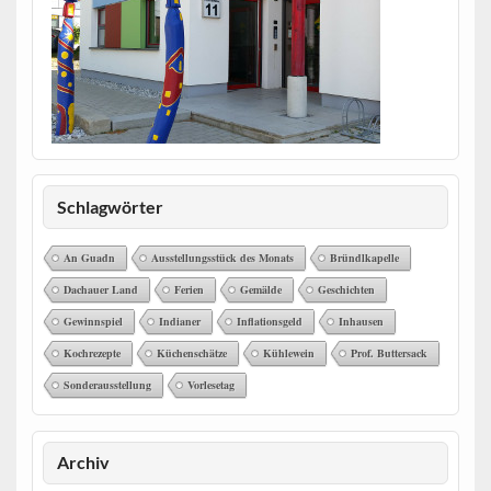
Schlagwörter
An Guadn
Ausstellungsstück des Monats
Bründlkapelle
Dachauer Land
Ferien
Gemälde
Geschichten
Gewinnspiel
Indianer
Inflationsgeld
Inhausen
Kochrezepte
Küchenschätze
Kühlewein
Prof. Buttersack
Sonderausstellung
Vorlesetag
Archiv