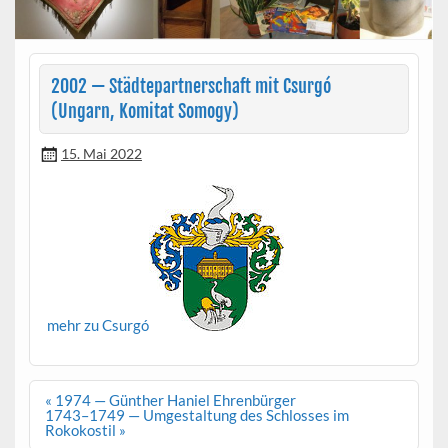
2002 — Städtepartnerschaft mit Csurgó
(Ungarn, Komitat Somogy)
15. Mai 2022
mehr zu Csurgó
Beitragsnavigation
« 1974 — Günther Haniel Ehrenbürger
1743–1749 — Umgestaltung des Schlosses im
Rokokostil »