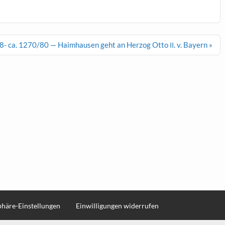
8- ca. 1270/80 — Haimhausen geht an Herzog Otto
. v. Bayern »
II
sphäre-Einstellungen
Einwilligungen widerrufen