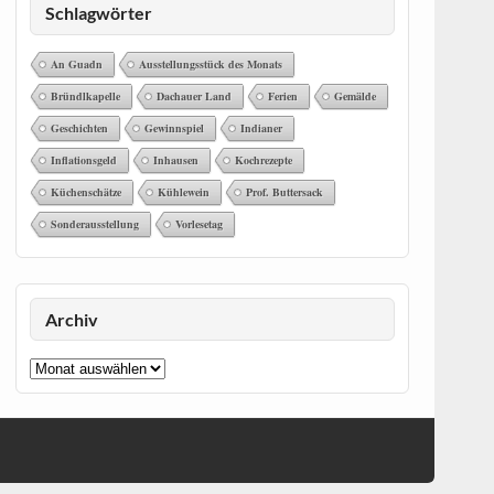
Schlagwörter
An Guadn
Ausstellungsstück des Monats
Bründlkapelle
Dachauer Land
Ferien
Gemälde
Geschichten
Gewinnspiel
Indianer
Inflationsgeld
Inhausen
Kochrezepte
Küchenschätze
Kühlewein
Prof. Buttersack
Sonderausstellung
Vorlesetag
Archiv
Archiv