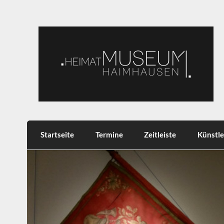
Skip
to
content
Heimatmuseum Haimh
Heimat, Brauchtum, Tradition
Startseite
Termine
Zeitleiste
Künstle