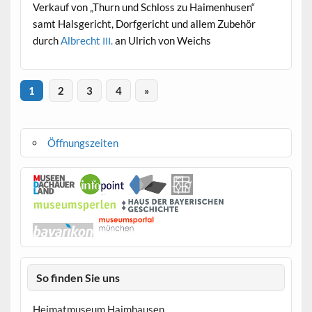
Verkauf von „Thurn und Schloss zu Haimen­husen“
samt Hals­gericht, Dor­fgericht und allem Zube­hör
durch
Albrecht
.
an Ulrich von Weichs
III
1
2
3
4
»
Öffnungszeiten
So finden Sie uns
Heimatmuseum Haimhausen