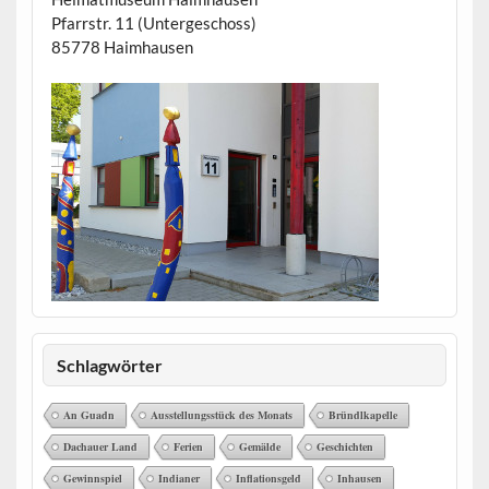
Pfarrstr. 11 (Untergeschoss)
85778 Haimhausen
Schlagwörter
An Guadn
Ausstellungsstück des Monats
Bründlkapelle
Dachauer Land
Ferien
Gemälde
Geschichten
Gewinnspiel
Indianer
Inflationsgeld
Inhausen