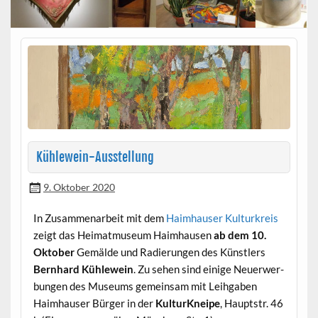
Kühlewein-Ausstellung
9. Oktober 2020
In Zusam­me­nar­beit mit dem
Haimhauser Kul­turkreis
zeigt das Heimat­mu­se­um Haimhausen
ab dem 10.
Okto­ber
Gemälde und Radierun­gen des Kün­stlers
Bern­hard Küh­lewein
. Zu sehen sind einige Neuer­wer­
bun­gen des Muse­ums gemein­sam mit Lei­h­gaben
Haimhauser Bürg­er in der
Kul­turKneipe
, Haupt­str. 46