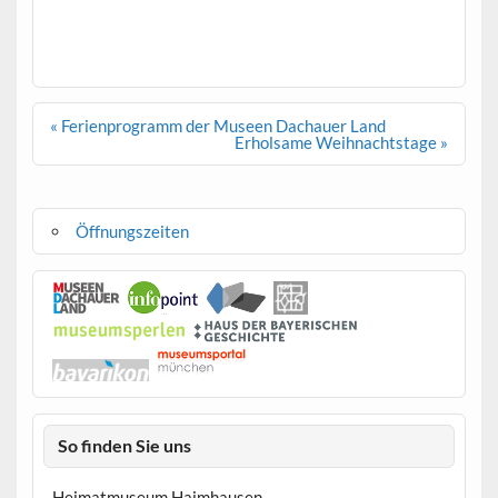
Beitragsnavigation
« Ferienprogramm der Museen Dachauer Land
Erholsame Weihnachtstage »
Öffnungszeiten
So finden Sie uns
Heimatmuseum Haimhausen