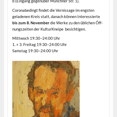
b (Ein­gang gegenüber Münch­n­er Str. 1).
Coro­n­abe­d­ingt find­et die Vernissage im eng­sten
gelade­nen Kreis statt, danach kön­nen Inter­essierte
bis zum 8. Novem­ber
die Werke zu den üblichen Öff­
nungszeit­en der Kul­turKneipe besichtigen.
Mittwoch 19:30–24:00 Uhr
1. + 3. Fre­itag 19:30–24:00 Uhr
Sam­stag 19:30–24:00 Uhr