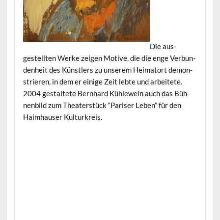
Die aus­
gestell­ten Werke zeigen Motive, die die enge Ver­bun­
den­heit des Kün­stlers zu unserem Heima­tort demon­
stri­eren, in dem er einige Zeit lebte und arbeit­ete.
2004 gestal­tete Bern­hard Küh­lewein auch das Büh­
nen­bild zum The­ater­stück “Paris­er Leben” für den
Haimhauser Kulturkreis.