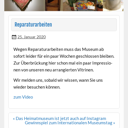
Reparaturarbeiten
25. Januar 2020
Wegen Reparat­u­rar­beit­en muss das Muse­um ab
sofort lei­der für ein paar Wochen geschlossen bleiben.
Zur Über­brück­ung hier schon mal ein paar Impres­sio­
nen von unseren neu arrang­ierten Vitrinen.
Wir melden uns, sobald wir wis­sen, wann Sie uns
wieder besuchen können.
zum Video
Beitragsnavigation
« Das Heimatmuseum ist jetzt auch auf Instagram
Gewinnspiel zum Internationalen Museumstag »