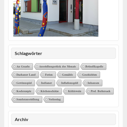
Schlagwörter
An Guadn
Ausstellungsstück des Monats
Bründlkapelle
Dachauer Land
Ferien
Gemälde
Geschichten
Gewinnspiel
Indianer
Inflationsgeld
Inhausen
Kochrezepte
Küchenschätze
Kühlewein
Prof. Buttersack
Sonderausstellung
Vorlesetag
Archiv