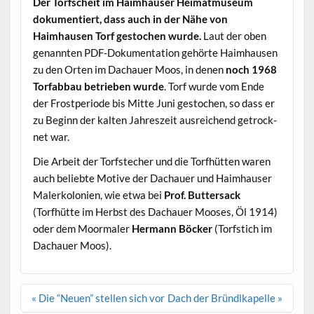
Der Torf­scheit im Haimhauser Heimat­mu­se­um
doku­men­tiert, dass auch in der Nähe von
Haimhausen Torf gestochen wurde.
Laut der oben
genan­nten PDF-Doku­men­ta­tion gehörte Haimhausen
zu den Orten im Dachauer Moos, in denen
noch 1968
Tor­fab­bau betrieben wurde
. Torf wurde vom Ende
der Frost­pe­ri­ode bis Mitte Juni gestochen, so dass er
zu Beginn der kalten Jahreszeit aus­re­ichend getrock­
net war.
Die Arbeit der Torf­stech­er und die Torfhüt­ten waren
auch beliebte Motive der Dachauer und Haimhauser
Malerkolonien, wie etwa bei
Prof. But­ter­sack
(Torfhütte im Herb­st des Dachauer Moos­es, Öl 1914)
oder dem Moor­maler
Her­mann Böck­er
(Torf­s­tich im
Dachauer Moos).
Beitragsnavigation
« Die “Neuen” stellen sich vor
Dach der Bründlkapelle »