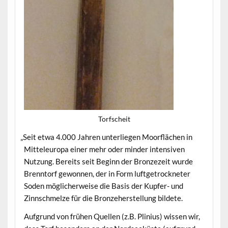
Torf­scheit
„
Seit etwa 4.000 Jahren unter­liegen Moor­flächen in
Mit­teleu­ropa ein­er mehr oder min­der inten­siv­en
Nutzung. Bere­its seit Beginn der Bronzezeit wurde
Bren­ntorf gewon­nen, der in Form luft­getrock­neter
Soden möglicher­weise die Basis der Kupfer- und
Zinnschmelze für die Bronze­herstel­lung bildete.
Auf­grund von frühen Quellen (z.B. Plin­ius) wis­sen wir,