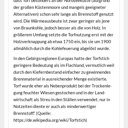
dass Torf beson­ders an der Nord­seeküste (auf­grund
der großen Küsten­moore und man­gels geeigneter
Alter­na­tiv­en) schon sehr lange als Brennstoff genutzt
wird. Die Wärmeaus­beute ist zwar geringer als jene
von Braunkohle, jedoch bess­er als die von Holz. In
größerem Umfang set­zte die Torfnutzung erst mit der
Holzverk­nap­pung ab etwa 1750 ein, bis sie um 1900
allmäh­lich durch die Kohle­feuerung abgelöst wurde.
In den Gebirgsre­gio­nen Europas hat­te der Torf­s­tich
gerin­gere Bedeu­tung als im Flach­land, ver­mut­lich weil
durch den Kiefernbe­stand ein­fach­er zu gewin­nen­des
Bren­n­ma­te­r­i­al in aus­re­ichen­der Menge existierte.
Torf wurde eher als Neben­pro­dukt bei der Trock­en­le­
gung feuchter Wiesen gestochen und in der Land­
wirtschaft als Streu in den Ställen ver­wen­det; nur in
Notzeit­en diente er auch als min­der­w­er­tiger
Brennstoff.“ (Quelle:
https://de.wikipedia.org/wiki/Torfstich)