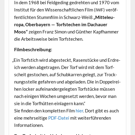
In dem 1968 bei Feldged­ing gedreht­en und 1970 vom
Insti­tut für den Wis­senschaftlichen Film (
) veröf­
IWF
fentlicht­en Stumm­film in Schwarz-Weiß
„Mit­teleu­
ropa, Ober­bay­ern — Torf­stechen im Dachauer
Moos“
zeigen Franz Simon und Gün­ther Kapfham­mer
die Arbeitsweise beim Torfstechen.
Filmbeschrei­bung:
„
Ein Torf­s­tich wird abgesteckt, Rasen­stücke und Erdre­
ich wer­den abge­tra­gen. Der Torf wird mit dem Torf­
scheit gestochen, auf Schubkar­ren gelegt, zur Trock­
nungsstelle gefahren und abge­laden. Die in Dop­pel­rei­
hen lock­er aufeinan­dergelegten Torf­stücke müssen
nach eini­gen Wochen umge­set­zt wer­den, bevor man
sie in die Torfhüt­ten ein­lagern kann.“
Sie find­en den kom­plet­ten Film
hier
. Dort gibt es auch
eine mehr­seit­ige
PDF-Datei
mit weit­er­führen­den
Informationen.