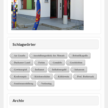
Schlagwörter
An Guadn
Ausstellungsstück des Monats
Bründlkapelle
Dachauer Land
Ferien
Gemälde
Geschichten
Gewinnspiel
Indianer
Inflationsgeld
Inhausen
Kochrezepte
Küchenschätze
Kühlewein
Prof. Buttersack
Sonderausstellung
Vorlesetag
Archiv