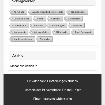
Schlagwörter
An Guadn
Ausstellungsstück des Monats
Bründlkapelle
Dachauer Land
Ferien
Gemälde
Geschichten
Gewinnspiel
Indianer
Inflationsgeld
Inhausen
Kochrezepte
Küchenschätze
Kühlewein
Prof. Buttersack
Sonderausstellung
Vorlesetag
Archiv
Archiv
Privatsphäre-Einstellungen ändern
Historie der Privatsphäre-Einstellungen
Einwilligungen widerrufen