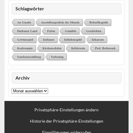
Schlagwörter
An Guadn
Ausstellungsstück des Monats
Bründlkapelle
Dachauer Land
Ferien
Gemälde
Geschichten
Gewinnspiel
Indianer
Inflationsgeld
Inhausen
Kochrezepte
Küchenschätze
Kühlewein
Prof. Buttersack
Sonderausstellung
Vorlesetag
Archiv
Archiv
Privatsphäre-Einstellungen ändern
Historie der Privatsphäre-Einstellungen
Einwilligungen widerrufen