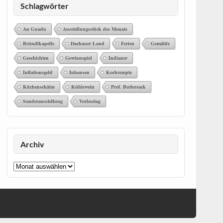
Schlagwörter
An Guadn
Ausstellungsstück des Monats
Bründlkapelle
Dachauer Land
Ferien
Gemälde
Geschichten
Gewinnspiel
Indianer
Inflationsgeld
Inhausen
Kochrezepte
Küchenschätze
Kühlewein
Prof. Buttersack
Sonderausstellung
Vorlesetag
Archiv
Archiv