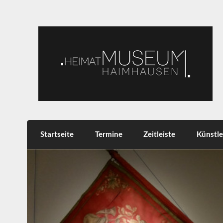
Skip
to
content
Heimatmuseum Haimh
Heimat, Brauchtum, Tradition
Startseite
Termine
Zeitleiste
Künstle