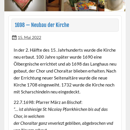
1698 — Neubau der Kirche
15. Mai 2022
In der 2. Hälfte des 15. Jahrhun­derts wurde die Kirche
neu erbaut. 100 Jahre später wurde 1690 eine
Ölbergnis­che errichtet und ab 1698 das Lang­haus neu
gebaut, der Chor und Choral­tar blieben erhal­ten. Nach
der Errich­tung neuer Seit­enaltäre wurde die neue
Kirche 1708 eingewei­ht. 1732 wurde die Kirche noch
mit Scharschin­deln neu eingedeckt.
22.7.1698: Pfar­rer März an Bischof:
“… ist alshiesige St: Nico­lay Pfar­rkhirchen bis auf das
Chor, in welchem
der Choral­tar ganz vnver­lezt gebliben, abge­brochen vnd
von Neuem erbaut