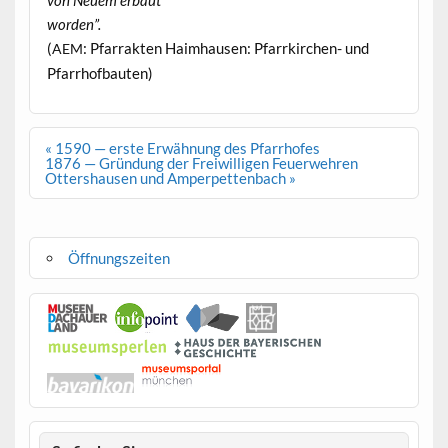
wor­den”.
(
: Pfar­rak­ten Haimhausen: Pfar­rkirchen- und
AEM
Pfarrhofbauten)
Beitragsnavigation
« 1590 — erste Erwähnung des Pfarrhofes
1876 — Gründung der Freiwilligen Feuerwehren
Ottershausen und Amperpettenbach »
Öffnungszeiten