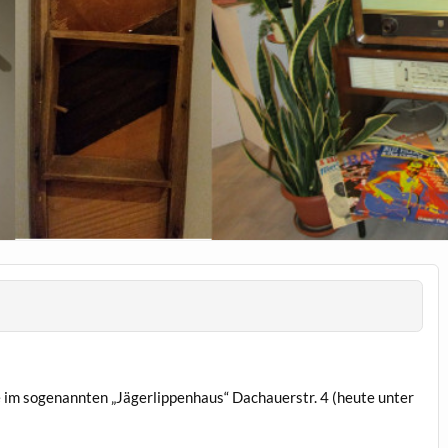
m soge­nan­nten „Jäger­lip­pen­haus“ Dachauer­str. 4 (heute unter