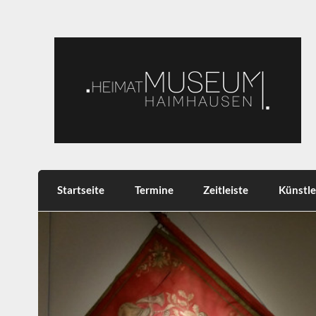
Skip
to
content
Heimatmuseum Haimh
Heimat, Brauchtum, Tradition
Startseite
Termine
Zeitleiste
Künstle