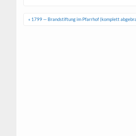
Beitragsnavigation
« 1799 — Brandstiftung im Pfarrhof (komplett abgebr