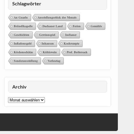
Schlagwörter
An Guadn
Ausstellungsstück des Monats
Bründlkapelle
Dachauer Land
Ferien
Gemälde
Geschichten
Gewinnspiel
Indianer
Inflationsgeld
Inhausen
Kochrezepte
Küchenschätze
Kühlewein
Prof. Buttersack
Sonderausstellung
Vorlesetag
Archiv
Archiv