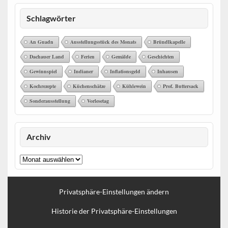
Schlagwörter
An Guadn
Ausstellungsstück des Monats
Bründlkapelle
Dachauer Land
Ferien
Gemälde
Geschichten
Gewinnspiel
Indianer
Inflationsgeld
Inhausen
Kochrezepte
Küchenschätze
Kühlewein
Prof. Buttersack
Sonderausstellung
Vorlesetag
Archiv
Archiv
Privatsphäre-Einstellungen ändern
Historie der Privatsphäre-Einstellungen