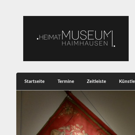
Skip
to
content
Heimatmuseum Haimh
Heimat, Brauchtum, Tradition
Startseite
Termine
Zeitleiste
Künstle