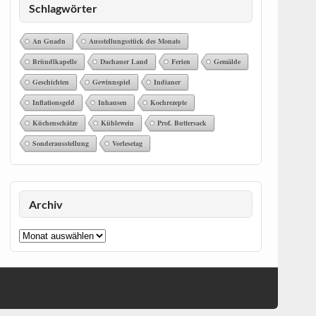
Schlagwörter
An Guadn
Ausstellungsstück des Monats
Bründlkapelle
Dachauer Land
Ferien
Gemälde
Geschichten
Gewinnspiel
Indianer
Inflationsgeld
Inhausen
Kochrezepte
Küchenschätze
Kühlewein
Prof. Buttersack
Sonderausstellung
Vorlesetag
Archiv
Archiv