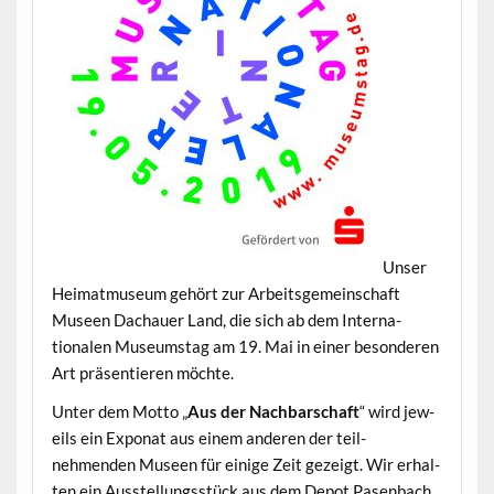
Unser
Heimat­mu­se­um gehört zur Arbeits­ge­mein­schaft
Museen Dachauer Land, die sich ab dem Inter­na­
tionalen Muse­um­stag am 19. Mai in ein­er beson­deren
Art präsen­tieren möchte.
Unter dem Mot­to „
Aus der Nach­barschaft
“ wird jew­
eils ein Exponat aus einem anderen der teil­
nehmenden Museen für einige Zeit gezeigt. Wir erhal­
ten ein Ausstel­lungsstück aus dem Depot Pasen­bach