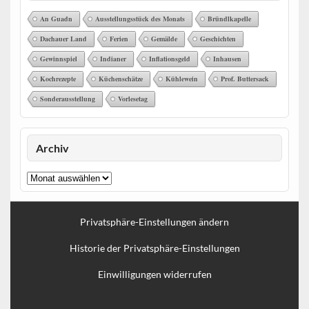
An Guadn
Ausstellungsstück des Monats
Bründlkapelle
Dachauer Land
Ferien
Gemälde
Geschichten
Gewinnspiel
Indianer
Inflationsgeld
Inhausen
Kochrezepte
Küchenschätze
Kühlewein
Prof. Buttersack
Sonderausstellung
Vorlesetag
Archiv
Archiv
Privatsphäre-Einstellungen ändern
Historie der Privatsphäre-Einstellungen
Einwilligungen widerrufen