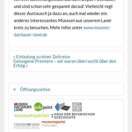
und sind schon sehr ges­pan­nt darauf. Vielle­icht regt
dieser Aus­tausch ja dazu an, auch mal wieder ein
anderes inter­es­santes Muse­um aus unserem Land­
kreis zu besuchen. Mehr Infos unter
www.museen-
dachauer-land.de
Beitragsnavigation
« Einladung zu einer Zeitreise
Gelungene Premiere – wir waren überrascht über den
Erfolg »
Öffnungszeiten