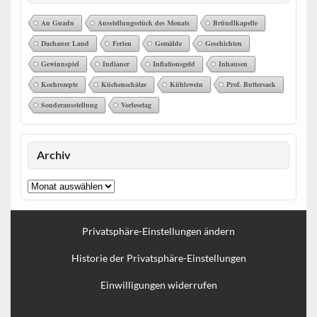
An Guadn
Ausstellungsstück des Monats
Bründlkapelle
Dachauer Land
Ferien
Gemälde
Geschichten
Gewinnspiel
Indianer
Inflationsgeld
Inhausen
Kochrezepte
Küchenschätze
Kühlewein
Prof. Buttersack
Sonderausstellung
Vorlesetag
Archiv
Archiv
Privatsphäre-Einstellungen ändern
Historie der Privatsphäre-Einstellungen
Einwilligungen widerrufen