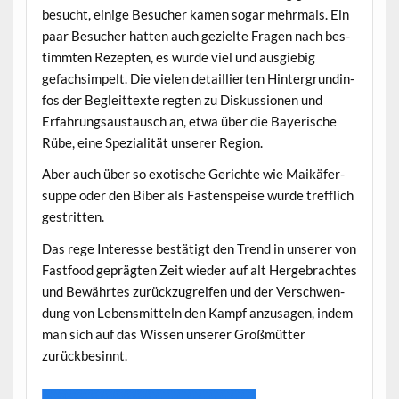
besucht, einige Besuch­er kamen sog­ar mehrmals. Ein
paar Besuch­er hat­ten auch gezielte Fra­gen nach bes­
timmten Rezepten, es wurde viel und aus­giebig
gefach­sim­pelt. Die vie­len detail­lierten Hin­ter­grund­in­
fos der Begleit­texte regten zu Diskus­sio­nen und
Erfahrungsaus­tausch an, etwa über die Bay­erische
Rübe, eine Spezial­ität unser­er Region.
Aber auch über so exo­tis­che Gerichte wie Maikäfer­
suppe oder den Biber als Fas­ten­speise wurde tre­f­flich
gestritten.
Das rege Inter­esse bestätigt den Trend in unser­er von
Fast­food geprägten Zeit wieder auf alt Herge­bracht­es
und Bewährtes zurück­zu­greifen und der Ver­schwen­
dung von Lebens­mit­teln den Kampf anzusagen, indem
man sich auf das Wis­sen unser­er Großmüt­ter
zurückbesinnt.