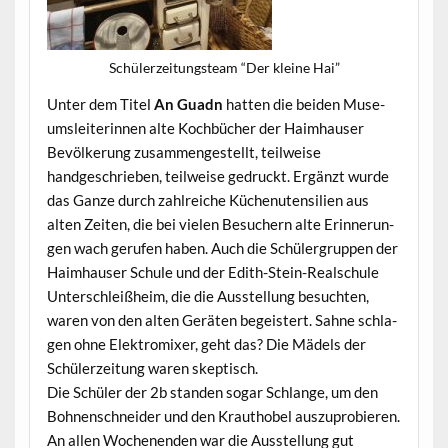
Schülerzeitung­steam “Der kleine Hai”
Unter dem Titel
An Guadn
hat­ten die bei­den Muse­
um­slei­t­erin­nen alte Kochbüch­er der Haimhauser
Bevölkerung zusam­mengestellt, teil­weise
handgeschrieben, teil­weise gedruckt. Ergänzt wurde
das Ganze durch zahlre­iche Küchenuten­silien aus
alten Zeit­en, die bei vie­len Besuch­ern alte Erin­nerun­
gen wach gerufen haben. Auch die Schü­ler­grup­pen der
Haimhauser Schule und der Edith-Stein-Realschule
Unter­schleißheim, die die Ausstel­lung besucht­en,
waren von den alten Geräten begeis­tert. Sahne schla­
gen ohne Elek­tro­mix­er, geht das? Die Mädels der
Schülerzeitung waren skeptisch.
Die Schüler der 2b standen sog­ar Schlange, um den
Bohnen­schnei­der und den Krautho­bel auszuprobieren.
An allen Woch­enen­den war die Ausstel­lung gut