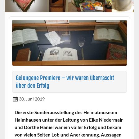
Gelungene Premiere – wir waren überrascht
über den Erfolg
30. Juni 2019
Die erste Son­der­ausstel­lung des Heimat­mu­se­um
Haimhausen unter der Leitung von Elke Nie­der­mair
und Dörthe Haniel war ein voller Erfolg und bekam
von vie­len Seit­en Lob und Anerken­nung. Aus­sagen