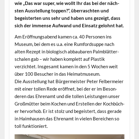
wie „Das war super, wie wollt Ihr das bei der näch­
sten Ausstel­lung top­pen?“, über­rascht­en und
begeis­terten uns sehr und haben uns gezeigt, dass
sich der immense Aufwand und Ein­satz gelohnt hat.
Am Eröff­nungsabend kamen ca. 40 Per­so­n­en ins
Muse­um, bei dem es u.a. eine Rum­ford­suppe nach
alten Rezept in biol­o­gisch abbaubaren Palm­blät­ter­
schalen gab – wir haben kom­plett auf Plas­tik
verzichtet. Ins­ge­samt kamen in den 5 Wochen weit
über 100 Besuch­er in das Heimatmuseum.
Die Ausstel­lung hat Bürg­er­meis­ter Peter Fel­ber­meier
mit ein­er tollen Rede eröffnet, bei der er im Beson­
deren das Ehre­namt und die tollen Leis­tun­gen unser
Großmüt­ter beim Kochen und Erstellen der Kochbüch­
er her­vorhob. Er ist stolz und begeis­tert, dass ger­ade
in Haimhausen das Ehre­namt in vie­len Bere­ichen so
toll funktioniert.