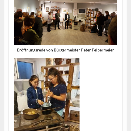
Eröff­nungsrede von Bürg­er­meis­ter Peter Felbermeier