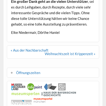
Ein großer Dank geht an die vie­len Unter­stützer
, sei
es durch Lei­h­gaben, durch Rezepte, durch viele sehr
inter­es­sante Gespräche und die vie­len Tipps. Ohne
diese tolle Unter­stützung hät­ten wir keine Chance
gehabt, so eine tolle Ausstel­lung zu präsentieren.
Elke Nie­der­mair, Dörthe Haniel
Beitragsnavigation
« Aus der Nachbarschaft
Weihnachtszeit ist Krippenzeit »
Öffnungszeiten