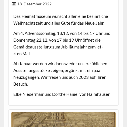
18. Dezember 2022
Das Heimat­mu­se­um wün­scht allen eine besinnliche
Wei­h­nacht­szeit und alles Gute für das Neue Jahr.
Am 4. Adventsson­ntag, 18.12. von 14 bis 17 Uhr und
Don­ner­stag 22.12. von 17 bis 19 Uhr öffnet die
Gemäldeausstel­lung zum Jubiläum­s­jahr zum let­
zten Mal.
Ab Jan­u­ar wer­den wir dann wieder unsere üblichen
Ausstel­lungsstücke zeigen, ergänzt mit ein paar
Neuzugän­gen. Wir freuen uns auch 2023 auf Ihren
Besuch.
Elke Nie­der­mair und Dörthe Haniel von Haimhausen