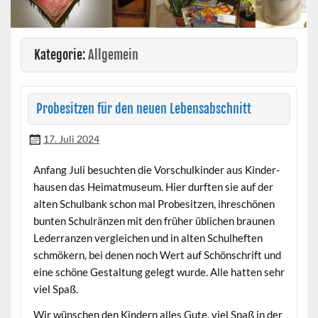
Kategorie:
Allgemein
Probesitzen für den neuen Lebensabschnitt
17. Juli 2024
Anfang Juli besucht­en die Vorschulkinder aus Kinder­
hausen das Heimat­mu­se­um. Hier durften sie auf der
alten Schul­bank schon mal Probe­sitzen, ihreschö­nen
bun­ten Schul­ränzen mit den früher üblichen braunen
Led­er­ranzen ver­gle­ichen und in alten Schul­heften
schmök­ern, bei denen noch Wert auf Schön­schrift und
eine schöne Gestal­tung gelegt wurde. Alle hat­ten sehr
viel Spaß.
Wir wün­schen den Kindern alles Gute, viel Spaß in der