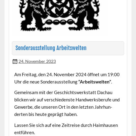
Sonderausstellung Arbeitswelten
24. November 2023
Am Fre­itag, den 24. Novem­ber 2024 öffnet um 19:00
Uhr die neue Son­der­ausstel­lung
“Arbeitswel­ten”
.
Gemein­sam mit der Geschichtswerk­statt Dachau
blick­en wir auf ver­schieden­ste Handw­erks­berufe und
Gewerbe, die unseren Ort in den let­zten Jahrhun­
derten bis heute geprägt haben.
Lassen Sie sich auf eine Zeitreise durch Haimhausen
entführen.