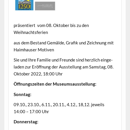
präsen­tiert vom 08. Okto­ber bis zu den
Weihnachtsferien
aus dem Bestand Gemälde, Grafik und Zeich­nung mit
Haimhauser Motiven
Sie und Ihre Fam­i­lie und Fre­unde sind her­zlich ein­ge­
laden zur Eröff­nung der Ausstel­lung am Sam­stag, 08.
Okto­ber 2022, 18:00 Uhr
Öff­nungszeit­en der Museumsausstellung:
Son­ntag:
09.10., 23.10., 6.11., 20.11., 4.12., 18,12. jew­eils
14:00 – 17:00 Uhr
Don­ner­stag: