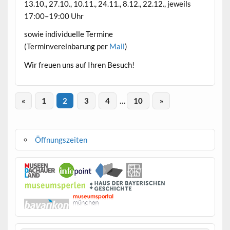
13.10., 27.10., 10.11., 24.11., 8.12., 22.12., jew­eils
17:00–19:00 Uhr
sowie indi­vidu­elle Termine
(Ter­min­vere­in­barung per
Mail
)
Wir freuen uns auf Ihren Besuch!
«
1
2
3
4
…
10
»
Öffnungszeiten