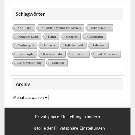
Schlagwörter
An Guadn
Ausstellungsstück des Monats
Bründlkapelle
Dachauer Land
Ferien
Gemälde
Geschichten
Gewinnspiel
Indianer
Inflationsgeld
Inhausen
Kochrezepte
Küchenschätze
Kühlewein
Prof. Buttersack
Sonderausstellung
Vorlesetag
Archiv
Archiv
Privatsphäre-Einstellungen ändern
Historie der Privatsphäre-Einstellungen