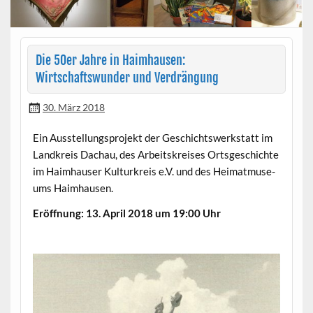
Die 50er Jahre in Haimhausen:
Wirtschaftswunder und Verdrängung
30. März 2018
Ein Ausstel­lung­spro­jekt der Geschichtswerk­statt im
Land­kreis Dachau, des Arbeit­skreis­es Orts­geschichte
im Haimhauser Kul­turkreis e.V. und des Heimat­mu­se­
ums Haimhausen.
Eröff­nung: 13. April 2018 um 19:00 Uhr