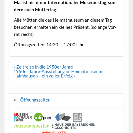
Mai ist nicht nur Inter­na­tionaler Muse­um­stag, son­
dern auch Muttertag!
Alle Müt­ter, die das Heimat­mu­se­um an diesem Tag
besuchen, erhal­ten ein kleines Präsent. (solange Vor­
rat reicht)
Öff­nungszeit­en: 14:30 — 17:00 Uhr
Beitragsnavigation
« Zeitreise in die 1950er Jahre
1950er Jahre-Ausstellung im Heimatmuseum
Haimhausen – ein voller Erfolg »
Öffnungszeiten