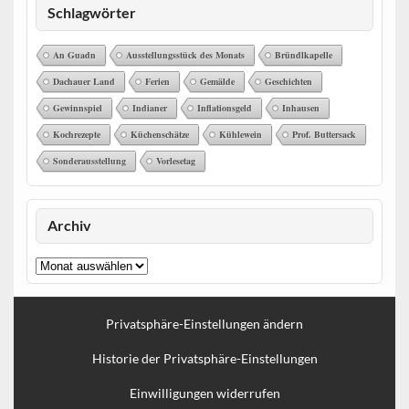
Schlagwörter
An Guadn
Ausstellungsstück des Monats
Bründlkapelle
Dachauer Land
Ferien
Gemälde
Geschichten
Gewinnspiel
Indianer
Inflationsgeld
Inhausen
Kochrezepte
Küchenschätze
Kühlewein
Prof. Buttersack
Sonderausstellung
Vorlesetag
Archiv
Archiv
Privatsphäre-Einstellungen ändern
Historie der Privatsphäre-Einstellungen
Einwilligungen widerrufen