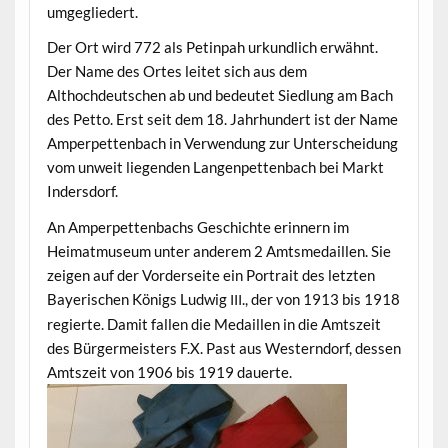
umgegliedert.
Der Ort wird 772 als Pet­inpah urkundlich erwäh­nt.
Der Name des Ortes leit­et sich aus dem
Althochdeutschen ab und bedeutet Sied­lung am Bach
des Pet­to. Erst seit dem 18. Jahrhun­dert ist der Name
Amper­pet­ten­bach in Ver­wen­dung zur Unter­schei­dung
vom unweit liegen­den Lan­gen­pet­ten­bach bei Markt
Indersdorf.
An Amper­pet­ten­bachs Geschichte erin­nern im
Heimat­mu­se­um unter anderem 2 Amtsmedaillen. Sie
zeigen auf der Vorder­seite ein Por­trait des let­zten
Bay­erischen Königs Lud­wig
., der von 1913 bis 1918
III
regierte. Damit fall­en die Medaillen in die Amt­szeit
des Bürg­er­meis­ters F.X. Past aus West­ern­dorf, dessen
Amt­szeit von 1906 bis 1919 dauerte.