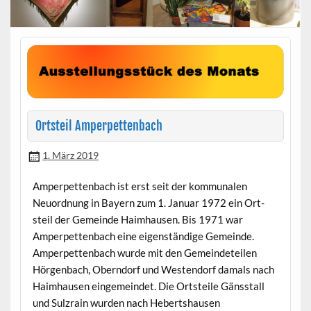
Ortsteil Amperpettenbach
1. März 2019
Amper­pet­ten­bach ist erst seit der kom­mu­nalen
Neuord­nung in Bay­ern zum 1. Jan­u­ar 1972 ein Ort­
steil der Gemeinde Haimhausen. Bis 1971 war
Amper­pet­ten­bach eine eigen­ständi­ge Gemeinde.
Amper­pet­ten­bach wurde mit den Gemein­de­teilen
Hör­gen­bach, Obern­dorf und Wes­t­en­dorf damals nach
Haimhausen einge­mein­det. Die Ort­steile Gänsstall
und Sulzrain wur­den nach Hebertshausen