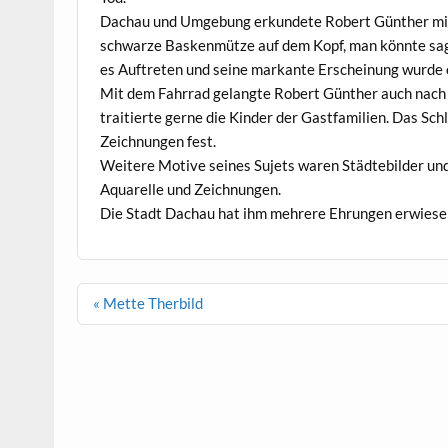
Dachau und Umge­bung erkun­dete Robert Gün­ther mi
schwarze Basken­mütze auf dem Kopf, man kön­nte sage
es Auftreten und seine markante Erschei­n­ung wurde er
Mit dem Fahrrad gelangte Robert Gün­ther auch nach H
traitierte gerne die Kinder der Gast­fam­i­lien. Das Sc
Zeich­nun­gen fest.
Weit­ere Motive seines Sujets waren Städte­bilder un
Aquarelle und Zeichnungen.
Die Stadt Dachau hat ihm mehrere Ehrun­gen erwiese
Beitragsnavigation
« Mette Therbild