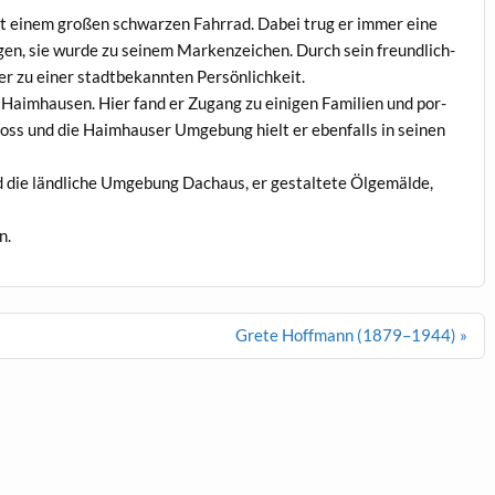
t einem großen schwarzen Fahrrad. Dabei trug er immer eine
n, sie wurde zu seinem Marken­ze­ichen. Durch sein fre­undlich­
 zu ein­er stadt­bekan­nten Persönlichkeit.
aimhausen. Hier fand er Zugang zu eini­gen Fam­i­lien und por­
hloss und die Haimhauser Umge­bung hielt er eben­falls in seinen
d die ländliche Umge­bung Dachaus, er gestal­tete Ölgemälde,
n.
Grete Hoffmann (1879–1944) »