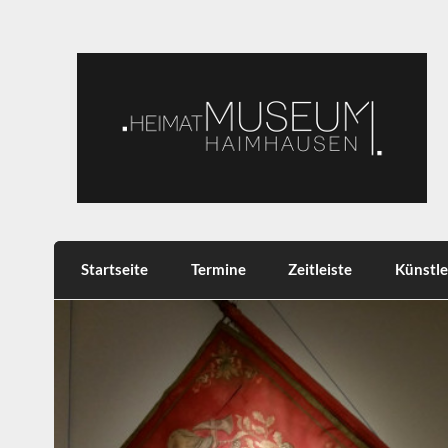
Skip
to
content
Heimatmuseum Haimh
Heimat, Brauchtum, Tradition
Startseite
Termine
Zeitleiste
Künstle