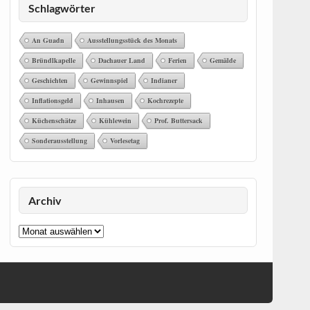
Schlagwörter
An Guadn
Ausstellungsstück des Monats
Bründlkapelle
Dachauer Land
Ferien
Gemälde
Geschichten
Gewinnspiel
Indianer
Inflationsgeld
Inhausen
Kochrezepte
Küchenschätze
Kühlewein
Prof. Buttersack
Sonderausstellung
Vorlesetag
Archiv
Archiv