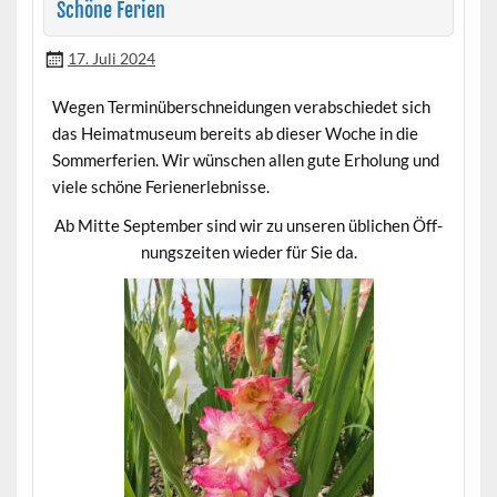
Schöne Ferien
17. Juli 2024
Wegen Ter­minüber­schnei­dun­gen ver­ab­schiedet sich
das Heimat­mu­se­um bere­its ab dieser Woche in die
Som­mer­fe­rien. Wir wün­schen allen gute Erhol­ung und
viele schöne Ferienerlebnisse.
Ab Mitte Sep­tem­ber sind wir zu unseren üblichen Öff­
nungszeit­en wieder für Sie da.