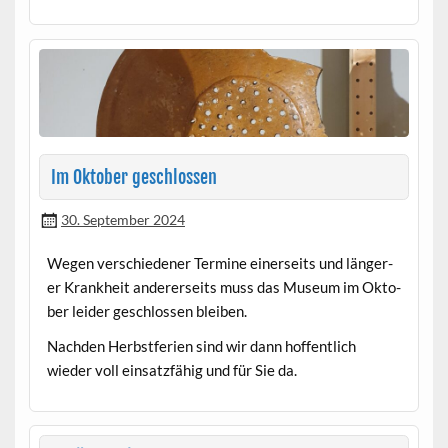
Im Oktober geschlossen
30. September 2024
Wegen ver­schieden­er Ter­mine ein­er­seits und län­ger­
er Krankheit ander­er­seits muss das Muse­um im Okto­
ber lei­der geschlossen bleiben.
Nach­den Herb­st­fe­rien sind wir dann hof­fentlich
wieder voll ein­satzfähig und für Sie da.