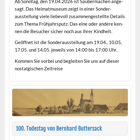
Ab Son­ntag, den 19.04.2026 ist Sauber­ma­chen ange­
sagt. Das Heimat­mu­se­um zeigt in ein­er Son­der­
ausstel­lung viele liebevoll zusam­mengestellte Details
zum The­ma Früh­jahrsputz. Das eine oder andere ken­
nen die Besuch­er sich­er noch aus ihrer Kindheit.
Geöffnet ist die Son­der­ausstel­lung am 19.04., 10.05,
17.05. und 14.05. jew­eils von 14:00 bis 17:00 Uhr.
Kom­men Sie vor­bei und begleit­en Sie uns auf dieser
nos­tal­gis­chen Zeitreise
100. Todestag von Bernhard Buttersack