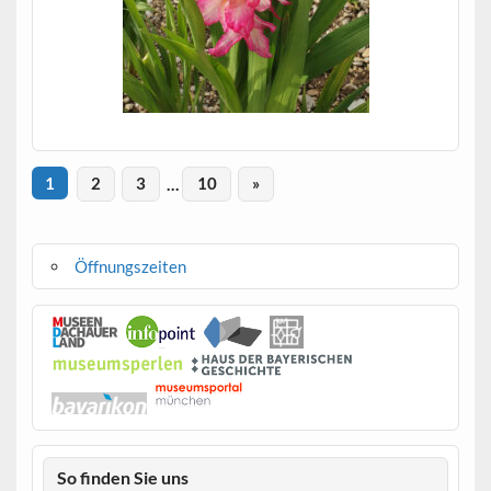
1
2
3
…
10
»
Öffnungszeiten
So finden Sie uns