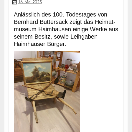
16. Mai 2025
Anlässlich des 100. Todestages von
Bern­hard But­ter­sack zeigt das Heimat­
mu­se­um Haimhausen einige Werke aus
seinem Besitz, sowie Lei­h­gaben
Haimhauser Bürger.