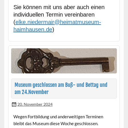
Sie kön­nen mit uns aber auch einen
indi­vidu­ellen Ter­min vere­in­baren
(
elke.niedermair@heimatmuseum-
haimhausen.de
)
Museum geschlossen am Buß- und Bettag und
am 24.November
20. November 2024
Wegen Fort­bil­dung und ander­weit­i­gen Ter­mi­nen
bleibt das Muse­um diese Woche geschlossen.