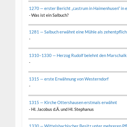
1270 — erster Bericht „cas­trum in Haimen­husen“ in
-
Was ist ein Salbuch?
1281 — Sal­buch erwäh­nt eine Müh­le als zehentpflich
-
1310–1330 — Her­zog Rudolf belehnt den Marschalk
-
1315 — erste Erwäh­nung von West­ern­dorf
-
1315 — Kirche Otter­shausen erst­mals erwäh­nt
-
Hl. Jacobus d.Ä. und Hl. Stephanus
1330 — Wit­tels­bachis­ch­er Besitz unter mehreren P