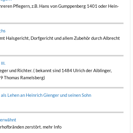
ehreren Pflegern, z.B. Hans von Gump­pen­berg 1401 oder Hein­
chs
t Hals­gericht, Dor­fgericht und allem Zube­hör durch Albrecht
t
.
III
eger und Richter. ( bekan­nt sind 1484 Ulrich der Aib­linger,
509 Thomas Ramelsberg)
als Lehen an Hein­rich Gien­ger und seinen Sohn
 erwäh­nt
rhof­brän­den zer­stört. mehr Info