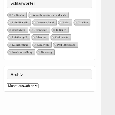
Schlagwörter
An Guadn
Ausstellungsstück des Monats
Bründlkapelle
Dachauer Land
Ferien
Gemälde
Geschichten
Gewinnspiel
Indianer
Inflationsgeld
Inhausen
Kochrezepte
Küchenschätze
Kühlewein
Prof. Buttersack
Sonderausstellung
Vorlesetag
Archiv
Archiv