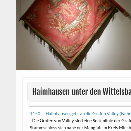
Haimhausen unter den Wittelsb
1150 — Haimhausen geht an die Grafen Val­ley (Neben­li
-
Die Grafen von Val­ley sind eine Seit­en­lin­ie der G
Stamm­schloss sich nahe der Mang­fall im Kreis Mies­b