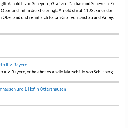
gilt Arnold I. von Schey­ern, Graf von Dachau und Schey­ern. Er
Ober­land mit in die Ehe bringt. Arnold stirbt 1123. Ein­er der
m Ober­land und nen­nt sich for­t­an Graf von Dachau und Val­ley.
tto
. v. Bay­ern
II
to
. v. Bay­ern, er belehnt es an die Marschälle von Schiltberg.
II
imhausen und 1 Hof in Otter­shausen