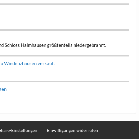
 und Schloss Haimhausen größ­ten­teils niedergebrannt.
zu Wieden­zhausen verkauft
usen
sphäre-Einstellungen
Einwilligungen widerrufen