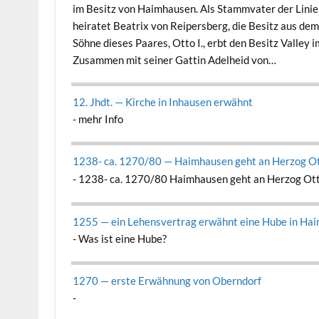
im Besitz von Haimhausen. Als Stam­m­vater der Lin­ie 
heiratet Beat­rix von Reipers­berg, die Besitz aus dem 
Söhne dieses Paares, Otto I., erbt den Besitz Val­ley i
Zusam­men mit sein­er Gat­tin Adel­heid von…
12. Jhdt. — Kirche in Inhausen erwäh­nt
-
mehr Info
1238- ca. 1270/80 — Haimhausen geht an Her­zog O
-
1238- ca. 1270/80 Haimhausen geht an Her­zog Ot
1255 — ein Lehensver­trag erwäh­nt eine Hube in Ha
-
Was ist eine Hube?
1270 — erste Erwäh­nung von Obern­dorf
-