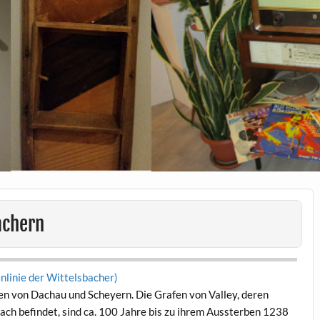
achern
n­ie der Wit­tels­bach­er)
rafen von Dachau und Schey­ern. Die Grafen von Val­ley, deren
ach befind­et, sind ca. 100 Jahre bis zu ihrem Ausster­ben 1238