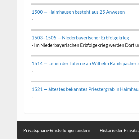
1500 — Haimhausen beste­ht aus 25 Anwe­sen
-
1503–1505 — Nieder­bay­erisch­er Erb­fol­gekrieg
-
Im Nieder­bay­erischen Erb­fol­gekrieg wer­den Dorf
1514 — Lehen der Taferne an Wil­helm Ramlspach­er 
-
1521 — ältestes bekan­ntes Priester­grab in Haimha
-
Privatsphäre-Einstellungen ändern
Historie der Privat