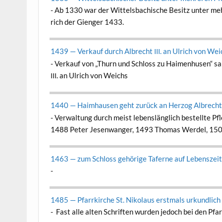
-
Ab 1330 war der Wit­tels­bachis­che Besitz unter m
rich der Gien­ger 1433.
1439 — Verkauf durch Albrecht
. an Ulrich von Wei
III
-
Verkauf von „Thurn und Schloss zu Haimen­husen“ sam
. an Ulrich von Weichs
III
1440 — Haimhausen geht zurück an Her­zog Albrech
-
Ver­wal­tung durch meist lebenslänglich bestellte Pfl
1488 Peter Jesen­wanger, 1493 Thomas Werdel, 1
1463 — zum Schloss gehörige Taferne auf Leben­szeit 
-
1485 — Pfar­rkirche St. Niko­laus erst­mals urkundlich
-
Fast alle alten Schriften wur­den jedoch bei den Pfar­