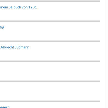
 einem Sal­buch von 1281
tig
 Albrecht Jud­mann
flegern