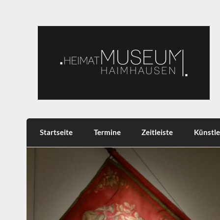
Skip
to
content
Heimatmuseum Haimh
Heimat, Brauchtum, Tradition
Startseite
Termine
Zeitleiste
Künstle